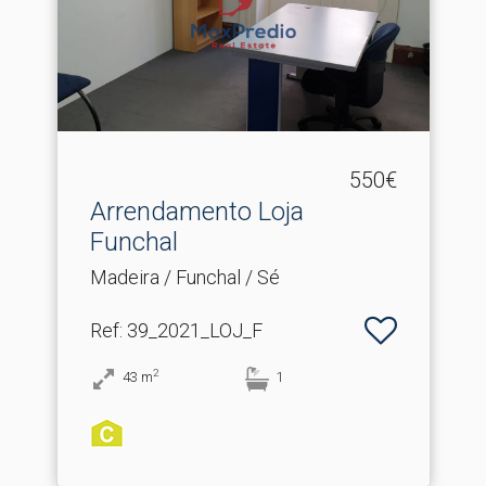
550€
Arrendamento Loja
Funchal
Madeira / Funchal / Sé
Ref
: 39_2021_LOJ_F
2
43
m
1