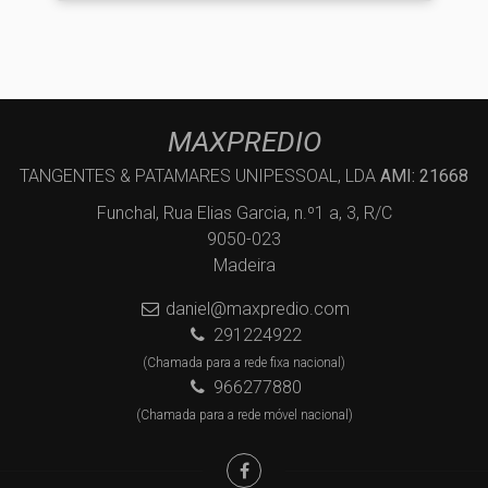
MAXPREDIO
TANGENTES & PATAMARES UNIPESSOAL, LDA
AMI: 21668
Funchal, Rua Elias Garcia, n.º1 a, 3, R/C
9050-023
Madeira
daniel@maxpredio.com
291224922
(Chamada para a rede fixa nacional)
966277880
(Chamada para a rede móvel nacional)