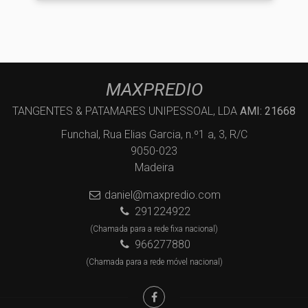
MAXPREDIO
TANGENTES & PATAMARES UNIPESSOAL, LDA
AMI: 21668
Funchal, Rua Elias Garcia, n.º1 a, 3, R/C
9050-023
Madeira
daniel@maxpredio.com
291224922
(Chamada para a rede fixa nacional)
966277880
(Chamada para a rede móvel nacional)