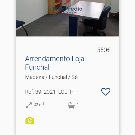
550€
Arrendamento Loja
Funchal
Madeira / Funchal / Sé
Ref
: 39_2021_LOJ_F
2
43
m
1