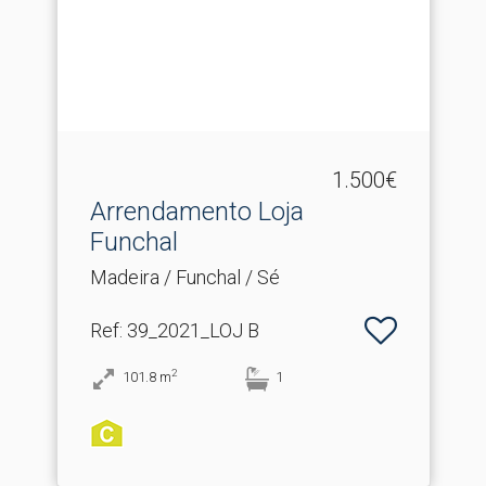
1.500€
Arrendamento Loja
Funchal
Madeira / Funchal / Sé
Ref
: 39_2021_LOJ B
2
101.8
m
1