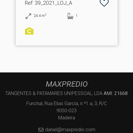
Ref
: 39_2021_LOJ_A
2
24.4
m
1
MAXPREDIO
TANGENTES & PATAMARES UNIPESSOAL, LDA
AMI: 21668
Funchal, Rua Elias Garcia, n.º1 a, 3, R/C
9050-023
Madeira
daniel@maxpredio.com