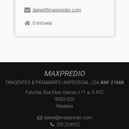
daniel@maxpredio.com
0 imóveis
MAXPREDIO
TANGENTES & PATAMARES UNIPESSOAL, LDA
AMI: 21668
Funchal, Rua Elias Garcia, n.º1 a, 3, R/C
9050-023
Madeira
daniel@maxpredio.com
291224922