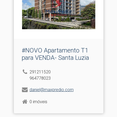
#NOVO Apartamento T1
para VENDA- Santa Luzia
291211520
964778023
daniel@maxpredio.com
0 imóveis